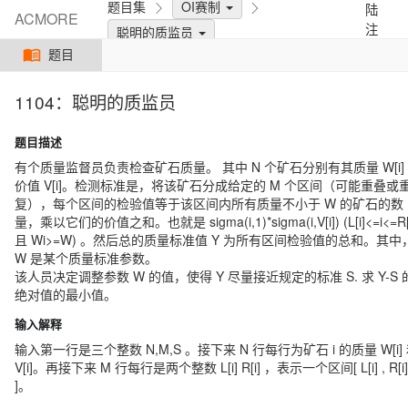
题目集
OI赛制
陆
ACMORE
注
聪明的质监员
册
题目
1104：聪明的质监员
题目描述
有个质量监督员负责检查矿石质量。 其中 N 个矿石分别有其质量 W[i]
价值 V[i]。检测标准是，将该矿石分成给定的 M 个区间（可能重叠或
复），每个区间的检验值等于该区间内所有质量不小于 W 的矿石的数
量，乘以它们的价值之和。也就是 sigma(i,1)*sigma(i,V[i]) (L[i]<=i<=R[
且 Wi>=W) 。然后总的质量标准值 Y 为所有区间检验值的总和。其中
W 是某个质量标准参数。
该人员决定调整参数 W 的值，使得 Y 尽量接近规定的标准 S. 求 Y-S 
绝对值的最小值。
输入解释
输入第一行是三个整数 N,M,S 。接下来 N 行每行为矿石 i 的质量 W[i]
V[i]。再接下来 M 行每行是两个整数 L[i] R[i] ，表示一个区间[ L[i] , R[i]
]。