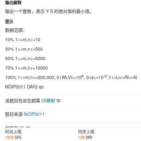
输出解释
输出一个整数，表示 Y-S 的绝对值的最小值。
提示
数据范围：
10% 1<=m,n<=10
30% 1<=m,n<=500
50% 1<=m,n<=5000
70% 1<=m,n<=10000
6
10
100% 1<=m,n<=200,000, 0<Wi,Vi<=10
, 0<s<=10
,1<=Li<=Ri<=N
NOIP2011 DAY2 qc
该题目包含在题集
OI赛制
中
题目来源
NOIP2011
共提交
85
次
时间上限
内存上限
1000
MS
128
MB