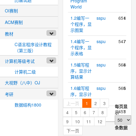
Program
World
OI赛制
1.2编写一
sspu
651
41.4%
ACM赛制
个程序，显
示图案
教材
1.4编写一
sspu
547
7.8%
C语言程序设计教程
个程序，显
（第三版）
示表格
计算机等级考试
1.5编写程
sspu
568
48.8%
序，显示计
计算机二级
算结果
大视野（八中）OJ
1.6编写程
sspu
565
65.7%
考研
序，显示计
算的结果
上一页
1
2
3
数据结构1800
每页显
1.7可以使
sspu
457
57.3%
4
5
6
7
8
示
用以下公式
9
10
11
12
计算∏
条数据
下一页
2.1转换温
sspu
570
30.7%