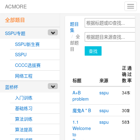
ACMORE
cha
nav
全部题目
题目
集
SSPU专题
全
部题
SSPU新生赛
目
查找
SSPU
CCCC选拔赛
正
通
确
过
网络工程
标题
来源
数
率
蓝桥杯
A+B
sspu
3413
59.6%
入门训练
problem
基础练习
魔鬼A * B
sspu
305
21.2%
算法训练
1.1
sspu
583
18.5%
Welcome
算法提高
to
历届试题