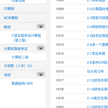
OI赛制
1009
2.2计算圆柱
1010
2.3将英尺转
ACM赛制
1011
2.4将磅转换
教材
C语言程序设计教程
1012
2.5财务应用
（第三版）
1013
2.6求一个整
计算机等级考试
1014
2.7求出年数
计算机二级
1015
2.8求ASCI
大视野（八中）OJ
1016
石头剪刀布
考研
1017
2.12财务应
数据结构1800
1018
2.13财务
1019
2.14医疗应用
1020
2.15财务应