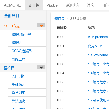
ACMORE
题目集
Vjudge
评测状态
讨论
用户
全部题目
题目集
SSPU专题
SSPU专题
题目ID
标题
SSPU新生赛
1000
A+B problem
SSPU
1001
魔鬼A * B
CCCC选拔赛
1002
1.1 Welcome 
网络工程
1003
1.2编写一个
蓝桥杯
1004
1.4编写一个
入门训练
1005
1.5编写程序
基础练习
1006
1.6编写程
算法训练
1007
1.7可以使用
算法提高
1008
2.1转换温度
历届试题