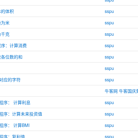
体的体积
sspu
换为米
sspu
为千克
sspu
程序：计算消费
sspu
数各位数的和
sspu
sspu
I码对应的字符
sspu
牛客网 牛客国庆集
用程序： 计算利息
sspu
应用程序：计算未来投资值
sspu
程序： 计算BMI
sspu
用程序：复利值
sspu